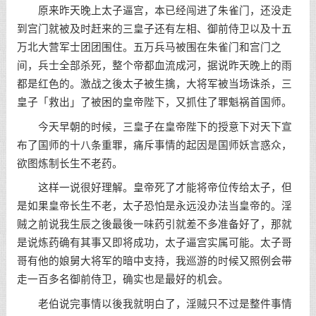
原来昨天晚上太子逼宫，本已经闯进了朱雀门，还没走
到宫门就被及时赶来的三皇子还有左相、御前侍卫以及十五
万北大营军士团团围住。五万兵马被围在朱雀门和宫门之
间，兵士全部杀死，整个帝都血流成河，据说昨天晚上的雨
都是红色的。激战之後太子被生擒，大将军被当场诛杀，三
皇子「救出」了被困的皇帝陛下，又抓住了罪魁祸首国师。
今天早朝的时候，三皇子在皇帝陛下的授意下对天下宣
布了国师的十八条重罪，痛斥事情的起因是国师妖言惑众，
欲图炼制长生不老药。
这样一说很好理解。皇帝死了才能将帝位传给太子，但
是如果皇帝长生不老，太子恐怕是永远没办法当皇帝的。淫
贼之前说我生辰之後最後一味药引就差不多准备好了，那就
是说炼药确有其事又即将成功，太子逼宫实属可能。太子哥
哥有他的娘舅大将军的暗中支持，我巡游的时候又照例会带
走一百多名御前侍卫，确实也是最好的机会。
老伯说完事情以後我就明白了，淫贼只不过是整件事情