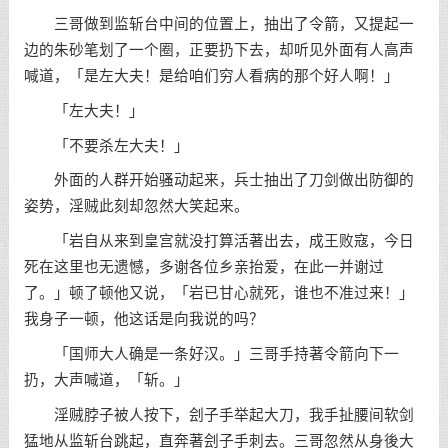
三哥做到监斩台中间的位置上，抽出了令箭，又提起一
边的朱砂笔划了一个圈，正要扔下去，却听见外面有人高声
喊道，「是左大夫！是给咱们穷人看病的那个好人啊！」
「左大夫！」
「不要杀左大夫！」
外面的人群开始骚动起来，兵士抽出了刀剑做出防御的
姿势，淫贼此刻却忽然大笑起来。
「岩自从来到皇宫就没打算活著出去，成王败寇，今日
死在这里也无遗憾，多谢各位乡亲抬爱，在此一并谢过
了。」顿了顿他又说，「岩已甘心就死，谁也不准过来！」
我身子一顿，他这话是向我说的吗？
「国师大人确是一条好汉。」三哥手持著令箭向下一
扔，大声喊道，「斩。」
淫贼脖子被人按下，刽子手举起大刀，我手扯腰间软剑
猛地从监斩台跳起，直奔著刽子手刺去。三哥忽然从身後大