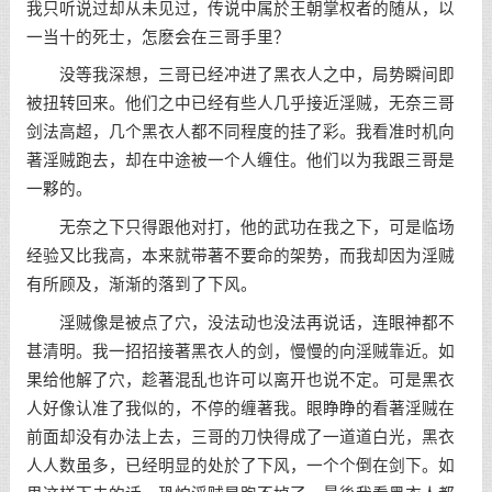
我只听说过却从未见过，传说中属於王朝掌权者的随从，以
一当十的死士，怎麽会在三哥手里？
没等我深想，三哥已经冲进了黑衣人之中，局势瞬间即
被扭转回来。他们之中已经有些人几乎接近淫贼，无奈三哥
剑法高超，几个黑衣人都不同程度的挂了彩。我看准时机向
著淫贼跑去，却在中途被一个人缠住。他们以为我跟三哥是
一夥的。
无奈之下只得跟他对打，他的武功在我之下，可是临场
经验又比我高，本来就带著不要命的架势，而我却因为淫贼
有所顾及，渐渐的落到了下风。
淫贼像是被点了穴，没法动也没法再说话，连眼神都不
甚清明。我一招招接著黑衣人的剑，慢慢的向淫贼靠近。如
果给他解了穴，趁著混乱也许可以离开也说不定。可是黑衣
人好像认准了我似的，不停的缠著我。眼睁睁的看著淫贼在
前面却没有办法上去，三哥的刀快得成了一道道白光，黑衣
人人数虽多，已经明显的处於了下风，一个个倒在剑下。如