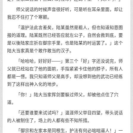
师父说话的时候声音很好听，可是听在耳朵里面，却让
我忍不住打了个寒颤。
「温护法此言差矣，陆某虽然是粗人，但也知道知恩图
报的道理。陆某既然已经答应就左公子，自然会救到底，要
是以後陆家庄折在御宗手里，也是陆某的时运罢了。」这个
陆大当家真是个敢作敢当的汉子。
「哈哈哈，好好好——」第三个「好」字还没说完，师
父就已经站在了他的面前，手指紧紧卡住他的脖子，所有人
都是一愣。我只知道师父是高手，却没想到他的武功已经练
到了这样出神入化的地步。
「你！」陆大当家挥剑要躲过师父，却被他点住了穴
道。
「还要谁要来试试吗？」温涯师父举目四望，带头说话
的人被制住了，场上的人都有些不知所措。
「御宗和左家本是同根生，护法有何必咄咄逼人！」一