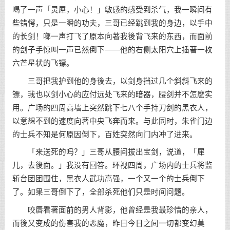
喝了一声「灵犀，小心！」敏感的感受到杀气，我一瞬间有
些错愕，只是一瞬的功夫，三哥已经跳到我的身边，以手中
的长剑！啷一声打飞了原本向著我後背飞来的东西，而面前
的刽子手惊叫一声已然倒下——他的右侧太阳穴上插著一枚
六芒星状的飞镖。
三哥把我护到他的身後去，以剑身挡过几个斜斜飞来的
镖，我也以剑小心的应付远处飞来的暗器，腰剑并不怎麽实
用。广场的四周高墙上突然跳下七八个手持刀剑的黑衣人，
以意想不到的速度向著中央飞奔而来。与此同时，朱雀门边
的士兵不知是何原因倒下，百姓突然向门内冲了进来。
「来送死的吗？」三哥从腰间拔出宝剑，说道，「犀
儿，去後面。」我没有回答。环视四周，广场内的士兵将监
斩台团团围住，黑衣人武功高强，一个又一个的士兵倒下
了。如果三哥倒下了，全部杀死他们只是时间问题。
咬唇看著面前的男人背影，他曾经是我最珍惜的亲人，
而後又变成的伤害我的恶魔，昨日今日之间一切都变幻莫