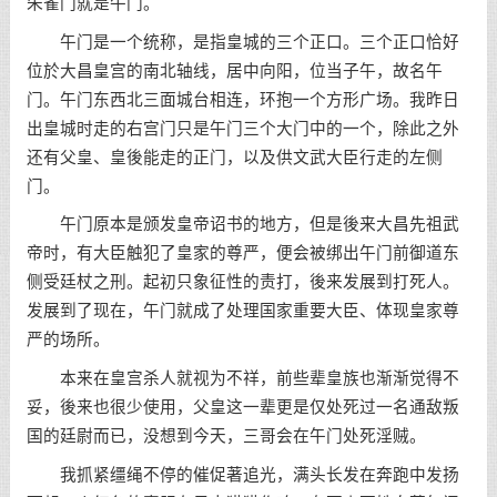
朱雀门就是午门。
午门是一个统称，是指皇城的三个正口。三个正口恰好
位於大昌皇宫的南北轴线，居中向阳，位当子午，故名午
门。午门东西北三面城台相连，环抱一个方形广场。我昨日
出皇城时走的右宫门只是午门三个大门中的一个，除此之外
还有父皇、皇後能走的正门，以及供文武大臣行走的左侧
门。
午门原本是颁发皇帝诏书的地方，但是後来大昌先祖武
帝时，有大臣触犯了皇家的尊严，便会被绑出午门前御道东
侧受廷杖之刑。起初只象征性的责打，後来发展到打死人。
发展到了现在，午门就成了处理国家重要大臣、体现皇家尊
严的场所。
本来在皇宫杀人就视为不祥，前些辈皇族也渐渐觉得不
妥，後来也很少使用，父皇这一辈更是仅处死过一名通敌叛
国的廷尉而已，没想到今天，三哥会在午门处死淫贼。
我抓紧缰绳不停的催促著追光，满头长发在奔跑中发扬