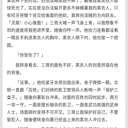
果这样下去的话，恐怕淫贼是跑不掉了。最後我看黑衣人都
快死光了，实在是没办法躲开更杀不掉缠著我的黑衣人，只
有咬牙将整个背交给後面的他砍，直奔向淫贼的方向跃去。
「灵犀！小心後面！」三哥大喊一声飞身上来，以我想象不
到的速度将我抱进怀里，随後闷哼一声。他抬刀连看都没看
一眼反手刺进黑衣人的胸中，黑衣人倒下时，他也是一个趔
趄。
「你受伤了？」
我转身看去，三哥的面色不好，黑衣人的剑竟然插在他
的背後。
「没事。」他咬紧牙关将剑拔出来，身子微微一颤。北
侧一直跟「百姓」们对峙的影卫营领兵人断喝一声「保护三
皇子。」随後向著斩台冲来。对面的百姓也同时起步，两方
一攻一守，一面是擅长暗杀的影卫，一面是武功高强的武林
人士，场面顿时变得不可开交。三哥让我保护好自己，不要
管犯人，随後便转身向著已经追上来的黑衣人冲过去。