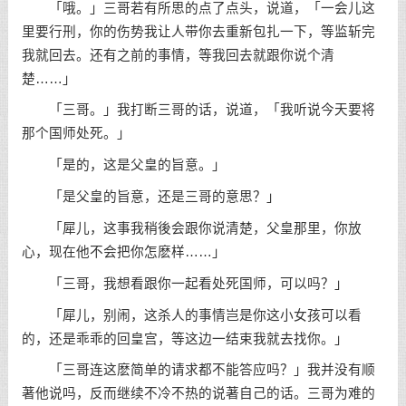
「哦。」三哥若有所思的点了点头，说道，「一会儿这
里要行刑，你的伤势我让人带你去重新包扎一下，等监斩完
我就回去。还有之前的事情，等我回去就跟你说个清
楚……」
「三哥。」我打断三哥的话，说道，「我听说今天要将
那个国师处死。」
「是的，这是父皇的旨意。」
「是父皇的旨意，还是三哥的意思？」
「犀儿，这事我稍後会跟你说清楚，父皇那里，你放
心，现在他不会把你怎麽样……」
「三哥，我想看跟你一起看处死国师，可以吗？」
「犀儿，别闹，这杀人的事情岂是你这小女孩可以看
的，还是乖乖的回皇宫，等这边一结束我就去找你。」
「三哥连这麽简单的请求都不能答应吗？」我并没有顺
著他说吗，反而继续不冷不热的说著自己的话。三哥为难的