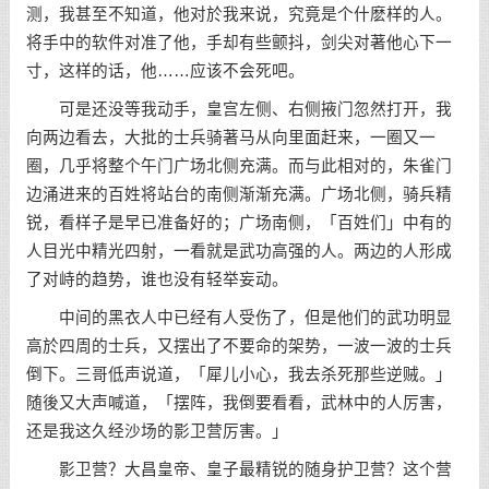
测，我甚至不知道，他对於我来说，究竟是个什麽样的人。
将手中的软件对准了他，手却有些颤抖，剑尖对著他心下一
寸，这样的话，他……应该不会死吧。
可是还没等我动手，皇宫左侧、右侧掖门忽然打开，我
向两边看去，大批的士兵骑著马从向里面赶来，一圈又一
圈，几乎将整个午门广场北侧充满。而与此相对的，朱雀门
边涌进来的百姓将站台的南侧渐渐充满。广场北侧，骑兵精
锐，看样子是早已准备好的；广场南侧，「百姓们」中有的
人目光中精光四射，一看就是武功高强的人。两边的人形成
了对峙的趋势，谁也没有轻举妄动。
中间的黑衣人中已经有人受伤了，但是他们的武功明显
高於四周的士兵，又摆出了不要命的架势，一波一波的士兵
倒下。三哥低声说道，「犀儿小心，我去杀死那些逆贼。」
随後又大声喊道，「摆阵，我倒要看看，武林中的人厉害，
还是我这久经沙场的影卫营厉害。」
影卫营？大昌皇帝、皇子最精锐的随身护卫营？这个营