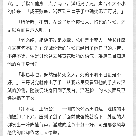
穴。」手指在他身上点了两下，淫贼晃了晃，声音不大不小
的传来，「成王败寇，岩落到三皇子手中确实无话可说。」
「哈哈哈，不错，左公子是个爽快人，临死的时候，还
是以真面目示人吧。」
「何必呢，相貌不过是皮囊，总归是个死人，脸长什麽
样又有何不同？」淫贼说话的时候已经用了他自己的声音，
不疾不徐，像是讨论著去哪赏花喝酒的语气。难道三哥知道
他的真正身份？
「非也非也，既然是将死之人，死的不明不白更是不
好。」三哥说完就伸出了手，从我这里只看到他的手拂过淫
贼的脸侧，随後便转身回到了展台。淫贼脸上的人皮面具已
经被揭了下来。
「卸木枷，上斩台！」一侧的公公高声喊道，淫贼的木
枷被卸了下来，压到了刽子手面前被强按著跪下，外面的人
群发出一阵阵抽气声，淫贼的脸色十分不好，可是那张风华
绝代的脸却依然让人惊豔。