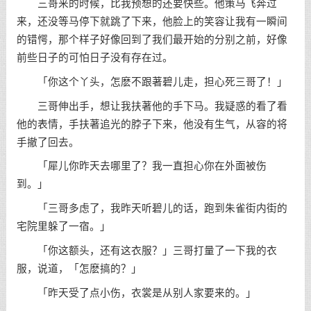
三哥来的时候，比我预想的还要快些。他策马飞奔过
来，还没等马停下就跳了下来，他脸上的笑容让我有一瞬间
的错愕，那个样子好像回到了我们最开始的分别之前，好像
前些日子的可怕日子没有存在过。
「你这个丫头，怎麽不跟著碧儿走，担心死三哥了！」
三哥伸出手，想让我扶著他的手下马。我疑惑的看了看
他的表情，手扶著追光的脖子下来，他没有生气，从容的将
手撤了回去。
「犀儿你昨天去哪里了？我一直担心你在外面被伤
到。」
「三哥多虑了，我昨天听碧儿的话，跑到朱雀街内街的
宅院里躲了一宿。」
「你这额头，还有这衣服？」三哥打量了一下我的衣
服，说道，「怎麽搞的？」
「昨天受了点小伤，衣裳是从别人家要来的。」