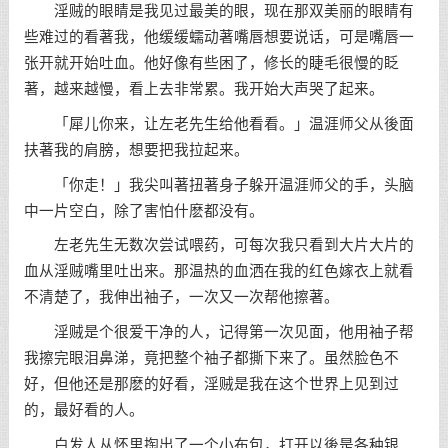
淫贼的眼睛是我见过最美的眼，现在那双美丽的眼睛有
些难过的看著我，他缓缓蠕动著嘴唇想要说话，可是嘴唇一
张开就开始吐血。他好像有些困了，修长的睫毛很慢的眨
著，越来越慢，看上去非常累。我开始大声哭了起来。
「犀儿你来，让左老先生给他看看。」温涯师父从後面
扶著我的肩膀，想要把我拉起来。
「你走！」我尖叫著扭著身子躲开温涯师父的手，头脑
中一片空白，除了害怕什麽都没有。
左老先生无数次尝试喂药，可每次我只看到大片大片的
血从淫贼嘴里吐出来。那温热的血洒在我的红色嫁衣上就看
不清楚了，我伸出袖子，一次又一次帮他擦著。
淫贼是个很爱干净的人，记得第一次见面，他用袖子帮
我擦完眼泪鼻涕，竟把整个袖子都撕下来了。虽然脸色不
好，但他还是那麽的好看，淫贼是我在这个世界上见到过
的，最好看的人。
白发人从怀里掏出了一个小布包，打开以後是各种银