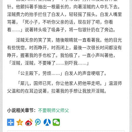
针。他颤抖著手抽出一根最长的，向著淫贼的人中扎下去。
淫贼费力的抬手拦住了白发人，轻轻摇了摇头。白发人嘴里
骂著，「死小子，不听你父亲的话，现在好了吧，你看
看……」说著转头吸了吸鼻子，将一包银针扔在了旁边。
淫贼无奈的笑了笑，随後眼睛就一直看著我。他的目光
有些恍惚，时而睁开，时而闭上，最後一次很长时间都没有
睁开，握著我的手也松了。我怕极了，一直小声叫著他，
「淫贼，淫贼，不要睡了……别吓我……」
「公主殿下，劳烦……」白发人的声音哽咽了。
「犀儿，国师已死，你让他家人把他带走吧。」温涯师
父温和的在耳边说著，拉著我的手想让我放开淫贼。
小说相关章节：
不要啊
师父
师父