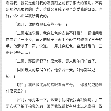
看著我，我发觉他对我的态度跟之前有了很大的差别，不再
是那种恶狠狠的目光，仿佛又变成了那个宠爱我的哥哥。也
好，这也正是我所需要的。
「犀儿，你的衣服似有些不妥。」
「三哥难道觉得，我穿红色的衣裳不好看？」说话间我
向前走了一小步，宽大的袖子下面手不轻易的碰到了三哥的
手，他清咳了一声，说道，「犀儿穿红色，自是好看的，三
哥还记得……」
「三哥，那国师犯了什麽大罪，竟来到午门斩首了。」
「国师最大的错误在於，他活著一天，对你都是威
胁。」
「哦？」我略微诧异的抬眼看著三哥，「你说的威胁是
什麽意思？」
「犀儿，你先等一下，这些事情稍後我再跟你说。」三
哥安抚了拍了拍我的肩，没等我说话就有将士过来禀报，说