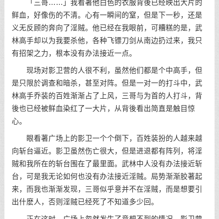
「三哥……」我看著他白色的衣服背後已经映出大片的
鲜血，好像伤的不清。心有一瞬间的窒，但是下一秒，还是
义无反顾的奔向了淫贼。他已经在我眼前，可糟糕的是，武
林高手却以为我要杀他，各种飞镖刀剑从南边扔过来，我只
有招架之力，根本没有办法接近一点。
现场对影卫营的人很不利，虽然他们都是个中高手，但
是只限於调查和暗杀，甚至对阵。但是一对一的打斗中，武
林高手乔装的百姓渐渐占了上风，三哥与为首的人打斗，背
後也已经被鲜血染红了一大片，从背後看出简直是触目惊
心。
眼看著广场上的影卫一个个倒下，百姓装扮的人越来越
向斩台逼近。影卫虽然伤亡很大，但是进退都有阵列，将淫
贼和我所在的斩台围在了最里面。武林中人没有办法接近斩
台，可是我无论如何也没有办法接近淫贼。局势渐渐胶著起
来，而我也渐渐发现，三哥似乎意并不在淫贼，而是想要引
出什麽人，否则淫贼已经死了不知道多少回。
正在这时，广场上忽然发生了意想不到的情况，影卫营