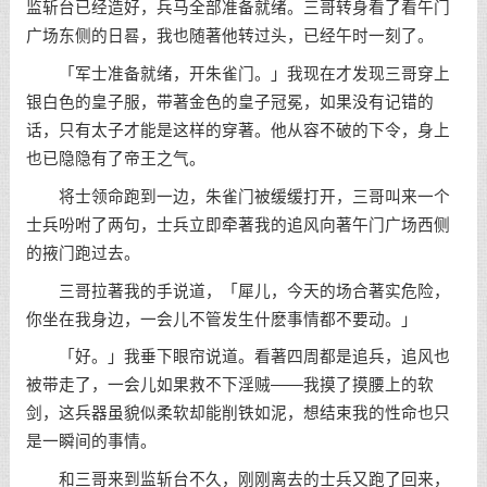
监斩台已经造好，兵马全部准备就绪。三哥转身看了看午门
广场东侧的日晷，我也随著他转过头，已经午时一刻了。
「军士准备就绪，开朱雀门。」我现在才发现三哥穿上
银白色的皇子服，带著金色的皇子冠冕，如果没有记错的
话，只有太子才能是这样的穿著。他从容不破的下令，身上
也已隐隐有了帝王之气。
将士领命跑到一边，朱雀门被缓缓打开，三哥叫来一个
士兵吩咐了两句，士兵立即牵著我的追风向著午门广场西侧
的掖门跑过去。
三哥拉著我的手说道，「犀儿，今天的场合著实危险，
你坐在我身边，一会儿不管发生什麽事情都不要动。」
「好。」我垂下眼帘说道。看著四周都是追兵，追风也
被带走了，一会儿如果救不下淫贼——我摸了摸腰上的软
剑，这兵器虽貌似柔软却能削铁如泥，想结束我的性命也只
是一瞬间的事情。
和三哥来到监斩台不久，刚刚离去的士兵又跑了回来，