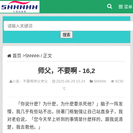
菜单
搜索
首页
>
5hhhhh
/ 正文
师父，不要啊 - 16,2
小说：
不要啊
师父
师父
2025-06-29 15:24
5hhhhh
9230
℃
「你说什麽？为什麽，为什麽要杀死他？」脑子一阵发
懵，我几乎有些站不出，扶著门框勉强让自己站直身子，我
对老伯说，「您今天早上听到的事情是什麽样的，跟我说清
楚，我去救他。」