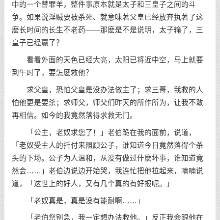
中的一个替罪羊，整件事原本就是太子和三皇子之间的斗
争。如果说淫贼要被杀死、就意味著父皇已经放弃执著了这
麽长时间的长生不老药——那麽是不是说明，太子输了，三
皇子已经赢了？
看看外面的天色已经大亮，太阳已将近中空，马上就要
到午时了，要怎麽救他？
求父皇，恐怕父皇是没办法做主了；求三哥，我救的人
怕他更是要杀；求师父，师父们昨天的所作所为，让我不敢
再相信。如今的我竟然落得求救无门。
「公主，老奴求您了！」老伯跪在我的面前，说道，
「老奴受主人的托付来照顾公子，谁知道今日竟然落得个杀
头的下场。公子为人温和，从没有做过什麽坏事，谁知道竟
然会……」老伯边说边开始哭，我连忙把他拉起来，喃喃说
道，「这世上的好人，又有几个真的有好报呢。」
「老奴真是，真是没有能耐啊……」
「老伯您别急，我一定想办法救他。」反正我会跟他在