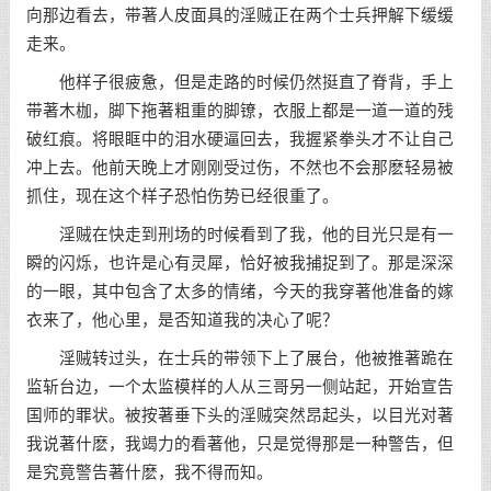
向那边看去，带著人皮面具的淫贼正在两个士兵押解下缓缓
走来。
他样子很疲惫，但是走路的时候仍然挺直了脊背，手上
带著木枷，脚下拖著粗重的脚镣，衣服上都是一道一道的残
破红痕。将眼眶中的泪水硬逼回去，我握紧拳头才不让自己
冲上去。他前天晚上才刚刚受过伤，不然也不会那麽轻易被
抓住，现在这个样子恐怕伤势已经很重了。
淫贼在快走到刑场的时候看到了我，他的目光只是有一
瞬的闪烁，也许是心有灵犀，恰好被我捕捉到了。那是深深
的一眼，其中包含了太多的情绪，今天的我穿著他准备的嫁
衣来了，他心里，是否知道我的决心了呢？
淫贼转过头，在士兵的带领下上了展台，他被推著跪在
监斩台边，一个太监模样的人从三哥另一侧站起，开始宣告
国师的罪状。被按著垂下头的淫贼突然昂起头，以目光对著
我说著什麽，我竭力的看著他，只是觉得那是一种警告，但
是究竟警告著什麽，我不得而知。