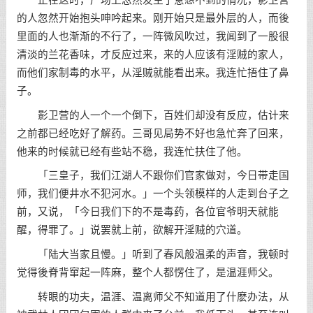
的人忽然开始抱头呻吟起来。刚开始只是最外层的人，而後
里面的人也渐渐的不行了，一阵微风吹过，我闻到了一股很
清淡的兰花香味，才反应过来，来的人应该有淫贼的家人，
而他们家制毒的水平，从淫贼就能看出来。我连忙捂住了鼻
子。
影卫营的人一个一个倒下，百姓们却没有反应，估计来
之前都已经吃好了解药。三哥见局势不好也急忙奔了回来，
他来的时候就已经有些站不稳，我连忙扶住了他。
「三皇子，我们江湖人不跟你们官家做对，今日带走国
师，我们便井水不犯河水。」一个头领模样的人走到台子之
前，又说，「今日我们下的不是毒药，各位官爷明天就能
醒，得罪了。」说罢就上前，欲解开淫贼的穴道。
「陆大当家且慢。」听到了春风般温柔的声音，我顿时
觉得後脊背窜起一阵麻，整个人都愣住了，是温涯师父。
转眼的功夫，温涯、温离师父不知道用了什麽办法，从