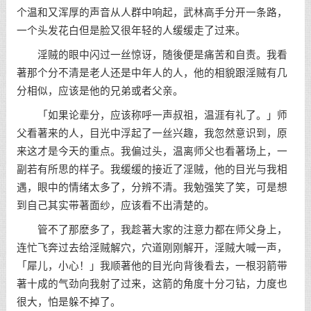
个温和又浑厚的声音从人群中响起，武林高手分开一条路，
一个头发花白但是脸又很年轻的人缓缓走了过来。
淫贼的眼中闪过一丝惊讶，随後便是痛苦和自责。我看
著那个分不清是老人还是中年人的人，他的相貌跟淫贼有几
分相似，应该是他的兄弟或者父亲。
「如果论辈分，应该称呼一声叔祖，温涯有礼了。」师
父看著来的人，目光中浮起了一丝兴趣，我忽然意识到，原
来这才是今天的重点。我偏过头，温离师父也看著场上，一
副若有所思的样子。我缓缓的接近了淫贼，他的目光与我相
遇，眼中的情绪太多了，分辨不清。我勉强笑了笑，可是想
到自己其实带著面纱，应该看不出清楚的。
管不了那麽多了，我趁著大家的注意力都在师父身上，
连忙飞奔过去给淫贼解穴，穴道刚刚解开，淫贼大喊一声，
「犀儿，小心！」我顺著他的目光向背後看去，一根羽箭带
著十成的气劲向我射了过来，这箭的角度十分刁钻，力度也
很大，怕是躲不掉了。