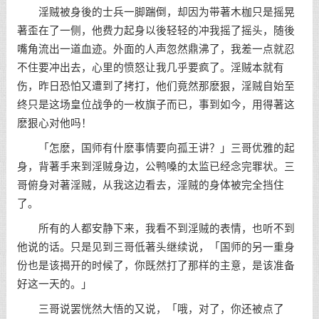
淫贼被身後的士兵一脚踹倒，却因为带著木枷只是摇晃
著歪在了一侧，他费力起身以後轻轻的冲我摇了摇头，随後
嘴角流出一道血迹。外面的人声忽然鼎沸了，我差一点就忍
不住要冲出去，心里的愤怒让我几乎要疯了。淫贼本就有
伤，昨日恐怕又遭到了拷打，他们竟然那麽狠，淫贼自始至
终只是这场皇位战争的一枚旗子而已，事到如今，用得著这
麽狠心对他吗！
「怎麽，国师有什麽事情要向孤王讲？」三哥优雅的起
身，背著手来到淫贼身边，公鸭嗓的太监已经念完罪状。三
哥俯身对著淫贼，从我这边看去，淫贼的身体被完全挡住
了。
所有的人都安静下来，我看不到淫贼的表情，也听不到
他说的话。只是见到三哥低著头继续说，「国师的另一重身
份也是该揭开的时候了，你既然打了那样的主意，是该准备
好这一天的。」
三哥说罢恍然大悟的又说，「哦，对了，你还被点了