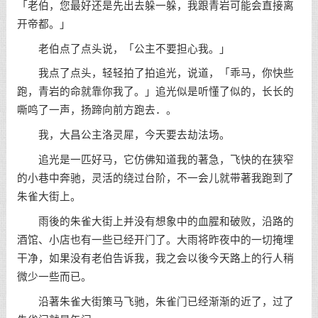
「老伯，您最好还是先出去躲一躲，我跟青岩可能会直接离
开帝都。」
老伯点了点头说，「公主不要担心我。」
我点了点头，轻轻拍了拍追光，说道，「乖马，你快些
跑，青岩的命就靠你我了。」追光似是听懂了似的，长长的
嘶鸣了一声，扬蹄向前方跑去．。
我，大昌公主洛灵犀，今天要去劫法场。
追光是一匹好马，它仿佛知道我的著急，飞快的在狭窄
的小巷中奔驰，灵活的绕过台阶，不一会儿就带著我跑到了
朱雀大街上。
雨後的朱雀大街上并没有想象中的血腥和破败，沿路的
酒馆、小店也有一些已经开门了。大雨将昨夜中的一切掩埋
干净，如果没有老伯告诉我，我之会以後今天路上的行人稍
微少一些而已。
沿著朱雀大街策马飞驰，朱雀门已经渐渐的近了，过了