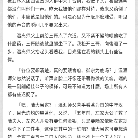
被武林人团团包围的人群中来了台前，我低下头，甚至连叫
都没有叫他们一声。昨天我被他们那样对待，後来又药倒了
他们，本应该是恨他们的。可是心里为什麽那麽难受，听见
他的声音的瞬间几乎要哭出来。
温离师父上前给三哥点了穴道，又不紧不慢的喂他吃了
什麽药，三哥随後就盘腿坐下了。我松开三哥，向後退了一
步，温离师父抬起头看著我，目光落在我的额头上有些错
愕。
「各位要想清楚，真的要跟官府、御宗为底吗？」温涯
师父忽然说话了，听声音脸上好像还带著微微的笑容，端的
是一副翩翩佳公子的模样，可是不知道为什麽，场上所有人
都有些迟疑了。
「嗯，陆大当家？」温涯师父背手看著为首的中年汉
子，目光灼灼的望著他，又说，「五年前，左家大公子救了
陆夫人，左家人并没有要任何金银，只是要陆家依照左家规
矩许下了三件事，这便是其中的一桩吧？陆大当家可要想清
楚，全家二百五十三口人的性命，还比不上一个夫人吗？」