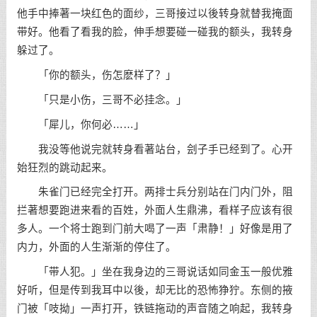
他手中捧著一块红色的面纱，三哥接过以後转身就替我掩面
带好。他看了看我的脸，伸手想要碰一碰我的额头，我转身
躲过了。
「你的额头，伤怎麽样了？」
「只是小伤，三哥不必挂念。」
「犀儿，你何必……」
我没等他说完就转身看著站台，刽子手已经到了。心开
始狂烈的跳动起来。
朱雀门已经完全打开。两排士兵分别站在门内门外，阻
拦著想要跑进来看的百姓，外面人生鼎沸，看样子应该有很
多人。一个将士跑到门前大喝了一声「肃静！」好像是用了
内力，外面的人生渐渐的停住了。
「带人犯。」坐在我身边的三哥说话如同金玉一般优雅
好听，但是传到我耳中以後，却无比的恐怖狰狞。东侧的掖
门被「吱拗」一声打开，铁链拖动的声音随之响起，我转身