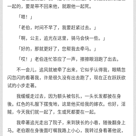
一起的，要是带不回来他，就跟他一起死。
「嗯！」
「老伯，时间不早了，我要赶紧过去。」
「啊，公主，追光在这里，骑马会快一些。」
「好的，那就更好了，您帮我去牵马。」
「哎！」老伯连忙答应了一声，擦擦眼泪跑了出去。
不一会儿，追风就被牵了出来，它似乎认得我，眼睛忽
闪忽闪的看著我，许是很久没有出去跑了，现在正在跃跃欲
试的小步走著。
我缓缓走过去，因为额头被包扎，一头长发都披在身
後。红色的礼服下摆曳地，这是他买给我的嫁衣。也好，淫
贼，今天我们就一起了，生或死都要在一起。
我牵著追光走出了院子，来到狭长的小巷，随後翻身上
马。老伯跟在身後面叮嘱我路上小心，我转过身看著他说，