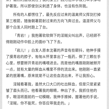
护著我，所以即使剑尖刺透了身体，也没有伤到我。
所有的人都愣住了，最先反应过来的温离师父挥剑打掉
第三根箭，随後朝著箭射过来的方向飞奔过去。温涯师父与
那个白发人同时跑上了台。
「青岩！」我抱著软软倒下的淫贼尖叫出声，已经顾不
得刚刚动作中脸上的面纱飞了下去。
「岩儿！」白发人原本沈著的声音有些颤抖，他伸手摸
了摸青岩的脖子，匆匆从怀里拿出了一瓶药，倒了三颗在手
心里，想要掰开青岩的嘴喂进去。而是他的嘴唇刚刚被掰开
一点，就有大量的鲜血从嘴里不停的流出来。他刚刚一直紧
紧的抿著嘴，原来就是不让这些血流出来，不让我担心。
淫贼看著我，虽然大口大口的吐出鲜血，但是只是紧紧
皱了眉头而已。他看著我的眼睛，伸出了手。我抓住他的
手，眼泪将面前的一切模糊，我伸手擦掉，握著他的手说，
「淫贼，你不能死，你答应带我走的。」