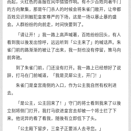
而起，火红色的喜服在风中猎猎作响。有不少百姓向著午门
的方向聚集，那是午门杀人的时候会将朱雀门敞开，让帝都
百姓见识到触犯皇家尊严的下场，这是一场以暴止暴的盛
会。人群纷纷的向前走，时间快要到了。
「请让开！」我一路上高声喊著，百姓纷纷回头，有人
看到我以後发出惊呼，远远听到「公主来了」的喊话声。朱
雀门前的路渐渐的被让了出来，我一刻也没有停留，策马向
前奔驰。
到了朱雀门前，门还没有打开。我一路上已经想好了说
辞，打马在门前喊道，「我是灵犀公主，开门！」
朱雀门是皇宫南侧的入口，作为公主我自然有权利进
去。
「是公主，公主回来了！」守门的将士看到我来了以後
立刻将侧门打开，我打马欲进皇宫去却被一个将士拦了下
来。他诧异的看了看我，随後有立即低下了头。
「公主殿下留步，三皇子正要派人去寻您。」