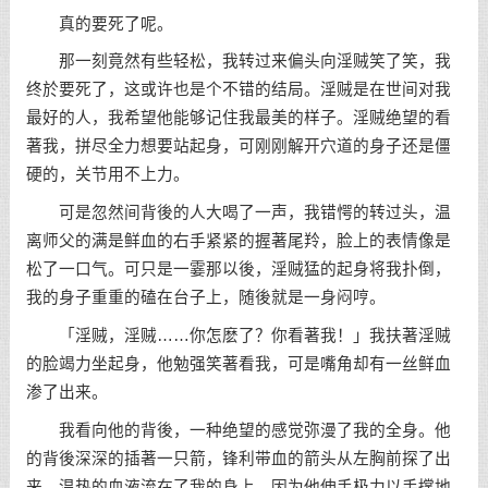
真的要死了呢。
那一刻竟然有些轻松，我转过来偏头向淫贼笑了笑，我
终於要死了，这或许也是个不错的结局。淫贼是在世间对我
最好的人，我希望他能够记住我最美的样子。淫贼绝望的看
著我，拼尽全力想要站起身，可刚刚解开穴道的身子还是僵
硬的，关节用不上力。
可是忽然间背後的人大喝了一声，我错愕的转过头，温
离师父的满是鲜血的右手紧紧的握著尾羚，脸上的表情像是
松了一口气。可只是一霎那以後，淫贼猛的起身将我扑倒，
我的身子重重的磕在台子上，随後就是一身闷哼。
「淫贼，淫贼……你怎麽了？你看著我！」我扶著淫贼
的脸竭力坐起身，他勉强笑著看我，可是嘴角却有一丝鲜血
渗了出来。
我看向他的背後，一种绝望的感觉弥漫了我的全身。他
的背後深深的插著一只箭，锋利带血的箭头从左胸前探了出
来，温热的血液流在了我的身上。因为他伸手极力以手撑地