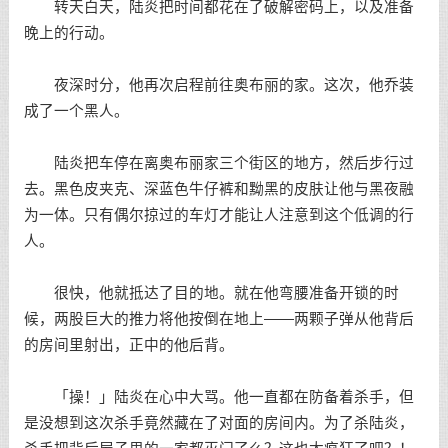
转天白天，陆炎把时间都花在了破解密码上，以及准备
晚上的行动。
夜深时分，他再次启程前往奥布丽的家。这次，他乔装
成了一个黑人。
陆炎把车停在离奥布丽家三个街区的地方，然后步行过
去。黑色皮夹克、深蓝色牛仔裤和黝黑的皮肤让他与黑夜融
为一体。只有偶尔掠过的车灯才能让人注意到这个低调的行
人。
很快，他就抵达了目的地。就在他弯腰准备开锁的时
候，两股巨大的推力将他按倒在地上——两颗子弹从他背后
的房间里射出，正中的他后背。
「操！」陆炎在心中大骂。他一直都在防备着杀手，但
是没想到这次杀手竟然藏在了对面的房间内。为了杀陆炎，