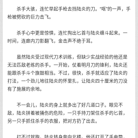
杀手大骇，连忙举起手枪去挡陆炎的刀。“哐”的一声，手
枪被劈砍的巨力击飞。
杀手心中更是惊惧，连忙掏出匕首与陆炎缠斗起来。一
时间，连廊内刀影翻飞，金击声不绝于耳。
虽然陆炎受过现代刀术训练，但缺少实战经验的他还是
无法匹敌老练的杀手。一开始，仗着明月刀的锋利，陆炎还
能跟杀手斗个旗鼓相当。不过，很快，杀手就适应了陆炎的
打法，一个劲儿地往陆炎的怀里扎，让陆炎四十厘米的刀没
有了施展的余地。
不一会儿，陆炎的身上就多出了好几道口子。眼见不
敌，陆炎拼着被捅伤的危险，一只手持刀架住杀手的匕首，
另一只手抓住杀手的衣服，把对方扔了出去。
打不过就跑。陆炎转身奔向北楼。他还打开了手电筒，