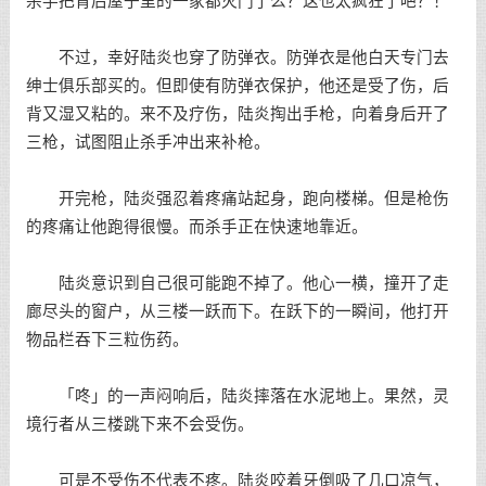
杀手把背后屋子里的一家都灭门了么？这也太疯狂了吧？！
不过，幸好陆炎也穿了防弹衣。防弹衣是他白天专门去
绅士俱乐部买的。但即使有防弹衣保护，他还是受了伤，后
背又湿又粘的。来不及疗伤，陆炎掏出手枪，向着身后开了
三枪，试图阻止杀手冲出来补枪。
开完枪，陆炎强忍着疼痛站起身，跑向楼梯。但是枪伤
的疼痛让他跑得很慢。而杀手正在快速地靠近。
陆炎意识到自己很可能跑不掉了。他心一横，撞开了走
廊尽头的窗户，从三楼一跃而下。在跃下的一瞬间，他打开
物品栏吞下三粒伤药。
「咚」的一声闷响后，陆炎摔落在水泥地上。果然，灵
境行者从三楼跳下来不会受伤。
可是不受伤不代表不疼。陆炎咬着牙倒吸了几口凉气，