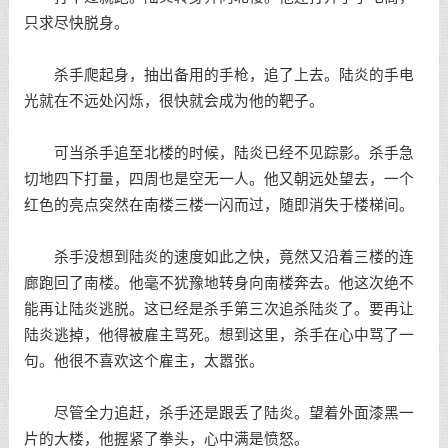
只求尽快脱身。
杀手爬起身，抽出备用的手枪，追了上去。陆炎的手电
光就在不远处闪烁，很快就会成为他的靶子。
可当杀手追至北楼的时候，陆炎已经不见踪影。杀手急
切地四下打量，四周也是空无一人。他又朝远处望去，一个
红色的亮点突然在南楼三楼一闪而过，随即消失于楼梯间。
杀手没想到陆炎的速度如此之快，竟然又沿着三楼的连
廊跑回了南楼。他毫不犹豫地转身向南楼奔去。他这次绝不
能再让陆炎逃脱。这已经是杀手第三次追杀陆炎了。要再让
陆炎逃掉，他得被雇主骂死。想到这里，杀手在心中骂了一
句。他很不喜欢这个雇主，太嚣张。
尽管全力追赶，杀手还是跟丢了陆炎。望着外面漆黑一
片的大楼，他握紧了拳头，心中满是愤怒。