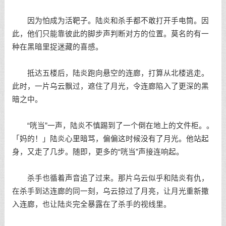
因为怕成为活靶子。陆炎和杀手都不敢打开手电筒。因
此，他们只能靠彼此的脚步声判断对方的位置。莫名的有一
种在黑暗里捉迷藏的喜感。
抵达五楼后，陆炎跑向悬空的连廊，打算从北楼逃走。
此时，一片乌云飘过，遮住了月光，令连廊陷入了更深的黑
暗之中。
“咣当”一声，陆炎不慎踢到了一个倒在地上的文件柜。。
「妈的！」陆炎心里暗骂，偏偏这时候没有了月光。他站起
身，又走了几步。随即，更多的“咣当”声接连响起。
杀手也循着声音追了过来。那片乌云似乎和陆炎有仇，
在杀手到达连廊的同一刻，乌云掠过了月亮，让月光重新撒
入连廊，也让陆炎完全暴露在了杀手的视线里。