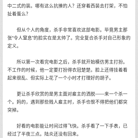
中二式的装。哪有这么抗揍的人？还穿着西装去打架，不怕
扯着蛋么？
但从个人的角度，杀手非常喜欢这部电影。毕竟男主那
张“令人窒息”的脸实在是太帅了。完全复合杀手对自己形象的
定义。
所以第一次看完电影之后，杀手就开始模仿男主打扮。
不工作的时候，他一定要打扮得衣冠楚楚。脸上还得挂着看
起来很乱、但实际上花了一个小时才打理好的胡子。
更让杀手欣赏的是男主面对雇主的洒脱——来一个杀一
个。妈的，遇到那些贱人雇主时，杀手也恨不得把他们都突
突掉。
好看的电影能让时间过得飞快。杀手看了一下手表，已
经过了半夜三点。陆炎还没有回来。