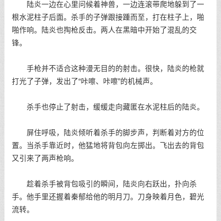
陆炎一边在心里问候着神兽，一边连滚带爬地躲到了一
根水泥柱子后面。杀手的子弹跟接踵而至，打在柱子上，啪
啪作响。陆炎也掏枪反击。两人在黑暗中开始了混乱的交
锋。
手枪并不适合这种漫无目的的射击。很快，陆炎的枪就
打光了子弹，发出了“咔嚓、咔嚓”的机械声。
杀手也停止了射击，缓缓走向藏匿在水泥柱后的陆炎。
屏住呼吸，陆炎倾听着杀手的脚步声，判断着对方的位
置。当杀手靠近时，他猛地将背包向左掷出。飞出去的背包
又引来了两声枪响。
趁着杀手被背包吸引的瞬间，陆炎向右跃出，扑向杀
手。他手里还握着秦郁给他的明月刀。刀身映着月色，碧光
流转。