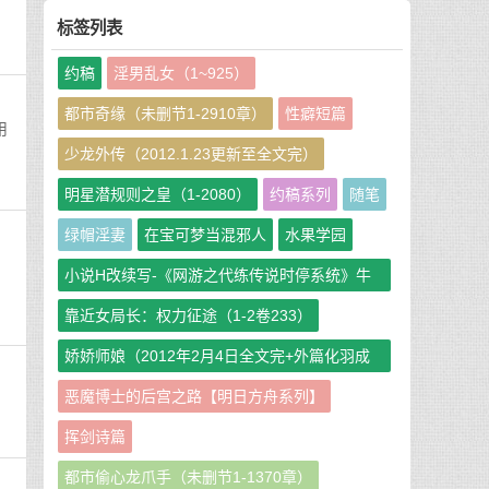
标签列表
约稿
淫男乱女（1~925）
都市奇缘（未删节1-2910章）
性癖短篇
用
少龙外传（2012.1.23更新至全文完）
明星潜规则之皇（1-2080）
约稿系列
随笔
绿帽淫妻
在宝可梦当混邪人
水果学园
小说H改续写-《网游之代练传说时停系统》牛
牛娘二改GHS版
靠近女局长：权力征途（1-2卷233）
娇娇师娘（2012年2月4日全文完+外篇化羽成
仙篇240章）
恶魔博士的后宫之路【明日方舟系列】
挥剑诗篇
都市偷心龙爪手（未删节1-1370章）