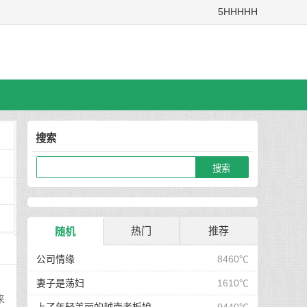
5HHHHH
搜索
热门
推荐
随机
公司情缘
8460℃
妻子是荡妇
1610℃
来