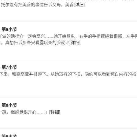
了托尔没有把美香的事情告诉父母，美香
[详细]
T，第6小节
样做的话桂介一定会高兴……她开始想象，右手的手指缠绕着根部，左手
着。真想告诉那些只看露琪亚的脸就评
[详细]
T，第7小节
上下来，和露琪亚并排蹲下。从她短裤的下摆，隐约可以看到纯白内裤的裆
T，第8小节
一跳，但感觉很开心……」
[详细]
T，第9小节