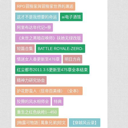
RPG冒險家與冒險家世界的邂逅
这才不是我想要的命运
ai电子酒馆
阿里布达年代记+祭
《末世之黑暗召唤师》扶她无绿改版
短篇合集
BATTLE ROYALE-ZERO-
情迷女人香更新至476章
明日方舟
红尘都市2011.3.5更新至475章全本结束
精神力研究协会
护花野蛮人（狂帝百美缘）（全本）
狡猾的风水相师全
特典
重生之红色纨绔1--450
[梅露可物語│萬象兄弟]短文
【穿越风云录】