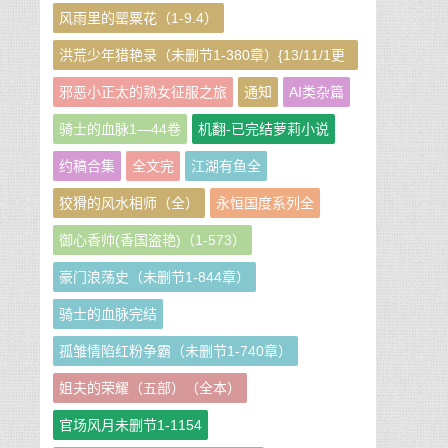
风雨里的罂粟花（1-9.4）
洪荒少年猎艳录（未删节1-380章）{13/11/1更
新}
邪恶小正太的熟女征服之旅
通知
AI类杂篇
骑士的血脉1—44卷
机翻-已完结萝莉小说
约稿合集
全文完
江湖有鱼全
狡猾的风水相师（全）
永恒国度系列全
御心香帅(香国盗艳)（1-573）
豪门浪荡史（未删节1-844章）
骑士的血脉完结
孤雏情陷红粉争霸（未删节1-740章）
姐夫的荣耀（五部）（全本）
官场风月未删节1-1154