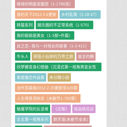
继母的明星闺蜜团（1-1786完）
我的天下2012.3.6更新
乡村乱情（1-18.47）
转载系列
娱乐圈的不正常系统（1-570）
我的姐姐是美女（1-3部+外篇）
丝之恋--我与一对母女的故事（1-3.411）
牛头人
邪恶小仙帝的万界之旅
金主约稿
欣梦娜变身幻想曲（沉浸式第一视角男变女性
转短篇小说集）
紫屋魔恋作品集
未分類小說
龙吟百美缘2012.2.20更新至420章
人生得意须纵欢（未删节1-700章）
魅魔学院的反逆者
《吕雉》
极品桃花运
女主第一视角系列
群芳谱(未删节全本)