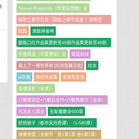
滴
Sexual Rhapsody《性爱狂想曲》全
福艳之都市后宫（福临之都市逍遥 ）更新至
951章
短篇
席歐與雀啼
胭脂口红作品集更新至48部作品集更新至48部
作者：胭脂口红
午夜风流（华夏神龙）全
碧蓝航线
我上了一棵世界树 [IE浏览器汉化]
纹龙
ai杂篇
黑月作品集
女校先生完
龙魂侠影（全本）
六朝清羽记+六朝云龙吟+六朝燕歌行（全本）
风流女儿国全
无耻魔霸全600章
娇娇娘子（都市风月奇谭）（1-580章）
神鹰帝国（未删节 卷1第1章-卷6第2章）