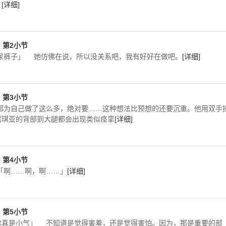
。
[详细]
T，第2小节
尿裤子」 她仿佛在说，所以没关系吧，我有好好在做吧。
[详细]
T，第3小节
都为自己做了这么多，绝对要……这种想法比预想的还要沉重。他用双手
露琪亚的背部到大腿都会出现类似痉挛
[详细]
T，第4小节
「啊……啊，啊……」
[详细]
T，第5小节
尔真是小气」 不知道是觉得害羞，还是觉得害怕。因为，那是重要的部