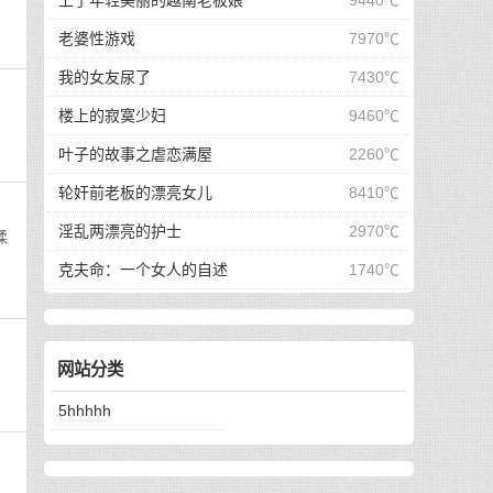
上了年轻美丽的越南老板娘
9440℃
老婆性游戏
7970℃
我的女友尿了
7430℃
楼上的寂寞少妇
9460℃
叶子的故事之虐恋满屋
2260℃
轮奸前老板的漂亮女儿
8410℃
淫乱两漂亮的护士
2970℃
揉
克夫命：一个女人的自述
1740℃
网站分类
5hhhhh