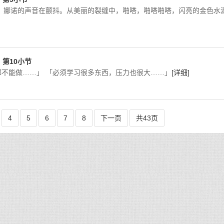
 娜诺的声音在颤抖。从美丽的裂缝中，啪嗒，啪嗒啪嗒，闪亮的金色水
T，第10小节
不能做……」 「必须学习很多东西，压力也很大……」
[详细]
4
5
6
7
8
下一页
共43页