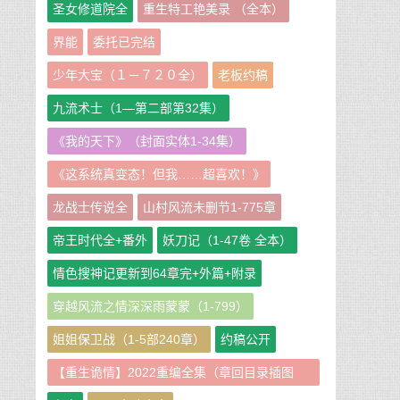
圣女修道院全
重生特工艳美录 （全本）
界能
委托已完结
少年大宝（１－７２０全）
老板约稿
九流术士（1—第二部第32集）
《我的天下》（封面实体1-34集）
《这系统真变态！但我……超喜欢！》
龙战士传说全
山村风流未删节1-775章
帝王时代全+番外
妖刀记（1-47卷 全本）
情色搜神记更新到64章完+外篇+附录
穿越风流之情深深雨蒙蒙（1-799）
姐姐保卫战（1-5部240章）
约稿公开
【重生诡情】2022重编全集（章回目录插图
版）