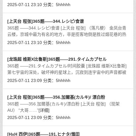
2025-07-11 23:10
分类：
5hhhhh
[上天台 程张]365题——344.レシピ/食谱
365题 ——344.レシピ/食谱 [上天台 程张] （落凡梗） 金凤台青
云楼，京城中最为有名的地方，非是揽客地倒是胜过烟花巷的热
闹。即便是第一次来京城的客人，都免不得要问一句这金凤台的
2025-07-11 23:10
分类：
5hhhhh
青云楼在何处。至于
[详细]
[龙珠超 维斯X比鲁斯]365题——291.タイムカプセル
365题 ——291.タイムカプセル/时间胶囊 [龙珠超 维斯X比鲁斯]
第七宇宙的深处，破坏神的星球上，沉寂到连宇宙中的声音都被
阻隔在外，唯有安静成为此处的节奏。
[详细]
2025-07-11 23:09
分类：
5hhhhh
[上天台 程张]365题——356.加爾基(カルキ)/ 漂白粉
365题 ——356.加爾基(カルキ)/漂白粉 [上天台 程张] （现架
AU） “大哥……”
[详细]
2025-07-11 23:09
分类：
5hhhhh
[HxH 西伊]365题——191.ヒナタ/雏田