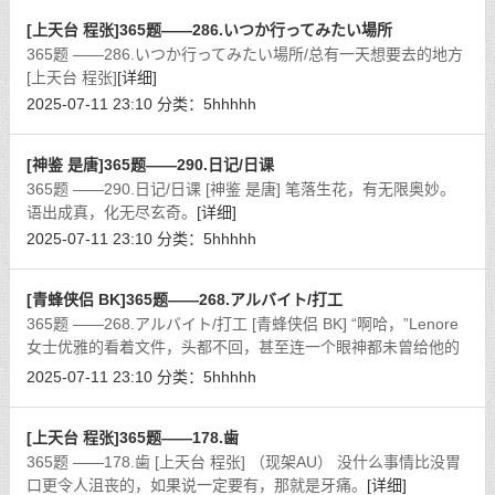
[上天台 程张]365题——286.いつか行ってみたい場所
365题 ——286.いつか行ってみたい場所/总有一天想要去的地方
[上天台 程张]
[详细]
2025-07-11 23:10
分类：
5hhhhh
[神鉴 是唐]365题——290.日记/日课
365题 ——290.日记/日课 [神鉴 是唐] 笔落生花，有无限奥妙。
语出成真，化无尽玄奇。
[详细]
2025-07-11 23:10
分类：
5hhhhh
[青蜂侠侣 BK]365题——268.アルバイト/打工
365题 ——268.アルバイト/打工 [青蜂侠侣 BK] “啊哈，”Lenore
女士优雅的看着文件，头都不回，甚至连一个眼神都未曾给他的
老板，只是冷漠得问他：“所以呢？”
[详细]
2025-07-11 23:10
分类：
5hhhhh
[上天台 程张]365题——178.歯
365题 ——178.歯 [上天台 程张] （现架AU） 没什么事情比没胃
口更令人沮丧的，如果说一定要有，那就是牙痛。
[详细]