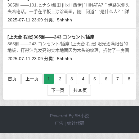
365题 ——191.ヒナタ/雏田 [HxH 西伊] “HINATA？” 伊路米侧头
夹着电话，一手在平板上涂涂画画，随口问道：“是什么人？”
[详
细]
2025-07-11 23:09
分类：
5hhhhh
[上天台 程张]365题——243.コンセント/插座
365题 ——243.コンセント/插座 [上天台 程张] 阳光洒满阳台的
地板，打得油光发亮的实木地面因为木头的纹理，折射了一房间
的光弧。弧光和弧光之间交错，仿佛打碎的湖面又好像电流画面
2025-07-11 23:09
分类：
5hhhhh
的实体，在房间里抖动着
[详细]
首页
上一页
1
2
3
4
5
6
7
8
下一页
共30页
Powered By
5H小说
广告 | 统计代码