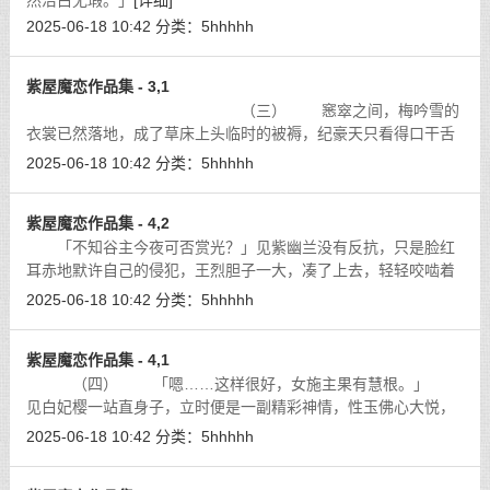
然洁白无瑕。」
[详细]
2025-06-18 10:42
分类：
5hhhhh
紫屋魔恋作品集 - 3,1
（三） 窸窣之间，梅吟雪的
衣裳已然落地，成了草床上头临时的被褥，纪豪天只看得口干舌
躁。
[详细]
2025-06-18 10:42
分类：
5hhhhh
紫屋魔恋作品集 - 4,2
「不知谷主今夜可否赏光？」见紫幽兰没有反抗，只是脸红
耳赤地默许自己的侵犯，王烈胆子一大，凑了上去，轻轻咬啮着
紫幽兰纤巧的耳朵，「让本大王教晓谷主性欲之美……」
[详细]
2025-06-18 10:42
分类：
5hhhhh
紫屋魔恋作品集 - 4,1
（四） 「嗯……这样很好，女施主果有慧根。」
见白妃樱一站直身子，立时便是一副精彩神情，性玉佛心大悦，
心中怨意仿佛都被这美景消散掉了。
[详细]
2025-06-18 10:42
分类：
5hhhhh