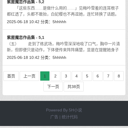
紫屋魔恋作品集 - 5,2
「这些东西……是做什么用的……」见梅吟雪羞的连耳根子
都红透了，头都不敢抬，白妃樱也不再逗她，连忙转换了话题。
[详细]
2025-06-18 10:42
分类：
5hhhhh
紫屋魔恋作品集 - 5,1
（五） 走到了练武场，梅吟雪深深地吸了口气，胸中一片清
新，但即便只是动作，下体便传来阵阵痛楚，显是在提醒她身子
仍未复原，但每日早上至少要有一个时辰用于练武，是紫幽兰的
2025-06-18 10:42
分类：
5hhhhh
坚持，梅吟雪身为紫幽兰首徒，实在
[详细]
首页
上一页
1
2
3
4
5
6
7
8
下一页
共38页
Powered By
5H小说
广告 | 统计代码