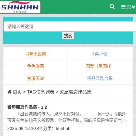
菜单
搜索
书包小说网
7色小说
色色漫画
囚爱（民国H）
禁漫天堂
极品淫乱合集
首页
> TAG信息列表 > 紫屋魔恋作品集
紫屋魔恋作品集 - 1,2
「出云姥姥的传人，果然不好对付。」 另一边，阴阳师
可没有兰花仙子这般顾忌，他双手抚膝，喘的活像是快要断气一
般。
[详细]
2025-06-18 10:42
分类：
5hhhhh