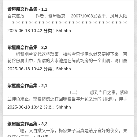
紫屋魔恋作品集 - 1,1
百花盛放 作者：紫屋魔恋 2007/10/08发表于：风月大陆
＊＊＊＊＊＊＊＊＊＊＊＊＊＊＊＊＊＊＊＊＊＊＊＊＊＊＊
＊＊＊＊＊＊＊＊
[详细]
2025-06-18 10:42
分类：
5hhhhh
紫屋魔恋作品集 - 2,2
听紫幽兰交代这些琐事，梅吟雪只觉泪水似又要掉下来。百
花谷份属山中，所谓的大水池是在练武场旁的一个山洞，洞口虽
不大，内中却颇为宽广，当日百花谷肇建之时，众人曾花了好大
2025-06-18 10:42
分类：
5hhhhh
一番功夫，在洞内挖了个大池，引山
[详细]
紫屋魔恋作品集 - 2,1
（二） 想到当日之事，紫幽
兰神色肃正，望着仿佛还在回味着当年开苞之乐的阴阳师，伸手
取过了壁上长剑，抛了一把给他。
[详细]
2025-06-18 10:42
分类：
5hhhhh
紫屋魔恋作品集 - 3,2
「嗯，又白嫩又干净，梅家妹子当真是洁身自好的侠女，果