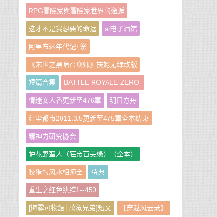
RPG冒險家與冒險家世界的邂逅
这才不是我想要的命运
ai电子酒馆
阿里布达年代记+祭
《末世之黑暗召唤师》扶她无绿改版
短篇合集
BATTLE ROYALE-ZERO-
情迷女人香更新至476章
明日方舟
红尘都市2011.3.5更新至475章全本结束
精神力研究协会
护花野蛮人（狂帝百美缘）（全本）
狡猾的风水相师全
特典
重生之红色纨绔1--450
[梅露可物語│萬象兄弟]短文
【穿越风云录】