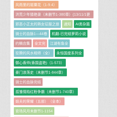
风雨里的罂粟花（1-9.4）
洪荒少年猎艳录（未删节1-380章）{13/11/1更
新}
邪恶小正太的熟女征服之旅
通知
AI类杂篇
骑士的血脉1—44卷
机翻-已完结萝莉小说
约稿合集
全文完
江湖有鱼全
狡猾的风水相师（全）
永恒国度系列全
御心香帅(香国盗艳)（1-573）
豪门浪荡史（未删节1-844章）
骑士的血脉完结
孤雏情陷红粉争霸（未删节1-740章）
姐夫的荣耀（五部）（全本）
官场风月未删节1-1154