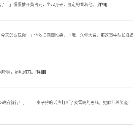
了！」慢慢推开黄占元，坐起身来，凝定的看着他。
[详细]
今天怎么玩你！」他依旧满面堆笑，「哦，久仰大名，那这事牛队长准
朔风如刀。
[详细]
政府就行！」 秦子矜的话声打断了姜雪晴的思绪，她脸红着笑道：