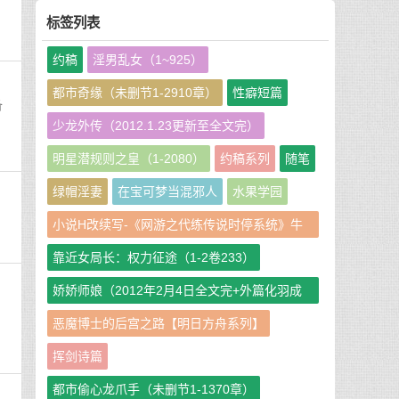
标签列表
约稿
淫男乱女（1~925）
都市奇缘（未删节1-2910章）
性癖短篇
备
少龙外传（2012.1.23更新至全文完）
明星潜规则之皇（1-2080）
约稿系列
随笔
绿帽淫妻
在宝可梦当混邪人
水果学园
小说H改续写-《网游之代练传说时停系统》牛
牛娘二改GHS版
靠近女局长：权力征途（1-2卷233）
娇娇师娘（2012年2月4日全文完+外篇化羽成
仙篇240章）
恶魔博士的后宫之路【明日方舟系列】
挥剑诗篇
都市偷心龙爪手（未删节1-1370章）