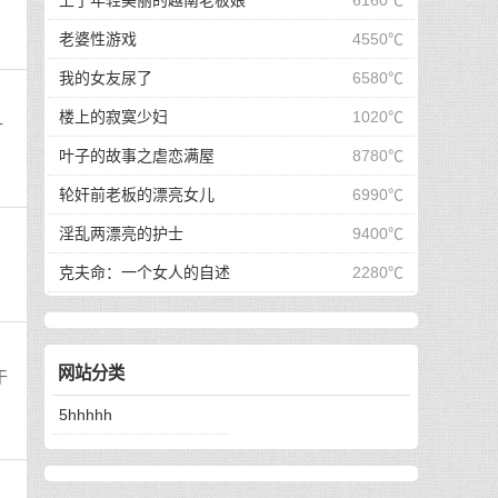
上了年轻美丽的越南老板娘
6160℃
老婆性游戏
4550℃
我的女友尿了
6580℃
楼上的寂寞少妇
1020℃
一
叶子的故事之虐恋满屋
8780℃
轮奸前老板的漂亮女儿
6990℃
淫乱两漂亮的护士
9400℃
克夫命：一个女人的自述
2280℃
网站分类
干
5hhhhh