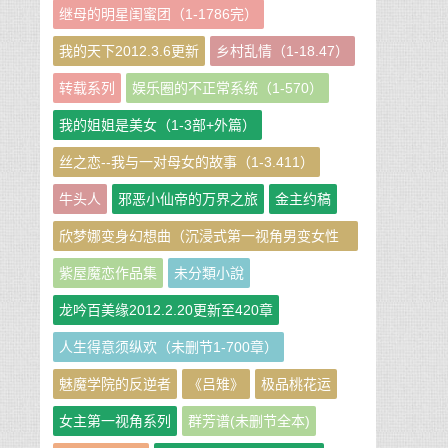
继母的明星闺蜜团（1-1786完）
我的天下2012.3.6更新
乡村乱情（1-18.47）
转载系列
娱乐圈的不正常系统（1-570）
我的姐姐是美女（1-3部+外篇）
丝之恋--我与一对母女的故事（1-3.411）
牛头人
邪恶小仙帝的万界之旅
金主约稿
欣梦娜变身幻想曲（沉浸式第一视角男变女性
转短篇小说集）
紫屋魔恋作品集
未分類小說
龙吟百美缘2012.2.20更新至420章
人生得意须纵欢（未删节1-700章）
魅魔学院的反逆者
《吕雉》
极品桃花运
女主第一视角系列
群芳谱(未删节全本)