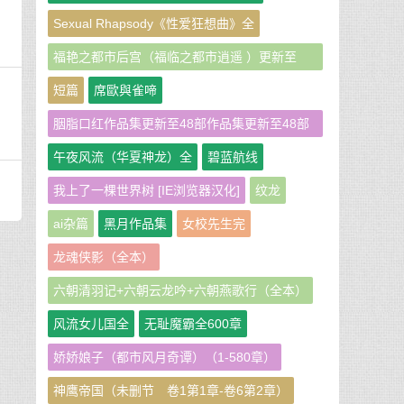
Sexual Rhapsody《性爱狂想曲》全
福艳之都市后宫（福临之都市逍遥 ）更新至
951章
短篇
席歐與雀啼
胭脂口红作品集更新至48部作品集更新至48部
作者：胭脂口红
午夜风流（华夏神龙）全
碧蓝航线
我上了一棵世界树 [IE浏览器汉化]
纹龙
ai杂篇
黑月作品集
女校先生完
龙魂侠影（全本）
六朝清羽记+六朝云龙吟+六朝燕歌行（全本）
风流女儿国全
无耻魔霸全600章
娇娇娘子（都市风月奇谭）（1-580章）
神鹰帝国（未删节 卷1第1章-卷6第2章）