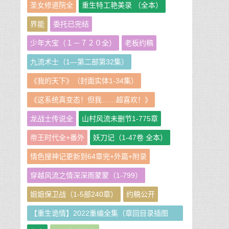
圣女修道院全
重生特工艳美录 （全本）
界能
委托已完结
少年大宝（１－７２０全）
老板约稿
九流术士（1—第二部第32集）
《我的天下》（封面实体1-34集）
《这系统真变态！但我……超喜欢！》
龙战士传说全
山村风流未删节1-775章
帝王时代全+番外
妖刀记（1-47卷 全本）
情色搜神记更新到64章完+外篇+附录
穿越风流之情深深雨蒙蒙（1-799）
姐姐保卫战（1-5部240章）
约稿公开
【重生诡情】2022重编全集（章回目录插图
版）