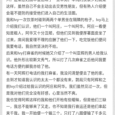
这样，虽然自己不会主动出去交男性朋友，但有熟人介绍便
会毫不提防的接受他们进入自己的生活圈。
我和Ivy一次饮茶时碰到两两个单男坐在隔隣的枱子，Ivy马上
介绍我们认识，他们一个叫阿庄，一个叫阿华。阿庄一看便
知是粗人，阿华又十分丑陋，但他们见到我便厚著面皮坐了
过来，席间我爱理不理的应酬了他们一下，吃完饭他们便问
我要电话，我自然坚决的不给。
后来和Ivy打麻雀的时候她又介绍了一个叫亚辉的男人给我认
识。他外形比较斯文秀气，所以打了几次麻雀之后他问我要
电话方便约脚我亦给了他。
有一天阿辉打电话约我打麻雀，我没问清楚便去了他的家。
去到才知道我认识的太太一个都没有来，鹊局只有阿辉和之
前Ivy介绍过给我认识的阿庄和阿华。我们虽然见过一次，但
是我对他们完全没有好感，心里当然不爽。
我也觉得阿辉这样约我和他们开枱有些曖昧，但是他们三缺
一，我总不能够来了又走。也不知是我行衰运还是他们串起
来千我，我一开始便一个输三个，只打了八圈便输了千多元