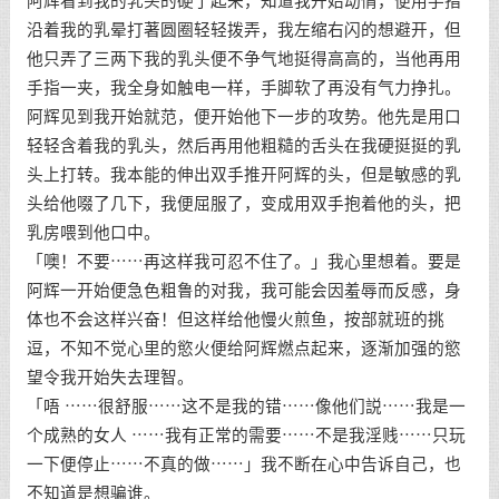
阿辉看到我的乳头的硬了起来，知道我开始动情，便用手指
沿着我的乳晕打著圆圈轻轻拨弄，我左缩右闪的想避开，但
他只弄了三两下我的乳头便不争气地挺得高高的，当他再用
手指一夹，我全身如触电一样，手脚软了再没有气力挣扎。
阿辉见到我开始就范，便开始他下一步的攻势。他先是用口
轻轻含着我的乳头，然后再用他粗糙的舌头在我硬挺挺的乳
头上打转。我本能的伸出双手推开阿辉的头，但是敏感的乳
头给他啜了几下，我便屈服了，变成用双手抱着他的头，把
乳房喂到他口中。
「噢！不要⋯⋯再这样我可忍不住了。」我心里想着。要是
阿辉一开始便急色粗鲁的对我，我可能会因羞辱而反感，身
体也不会这样兴奋！但这样给他慢火煎鱼，按部就班的挑
逗，不知不觉心里的慾火便给阿辉燃点起来，逐渐加强的慾
望令我开始失去理智。
「唔 ⋯⋯很舒服⋯⋯这不是我的错⋯⋯像他们説⋯⋯我是一
个成熟的女人 ⋯⋯我有正常的需要⋯⋯不是我淫贱⋯⋯只玩
一下便停止⋯⋯不真的做⋯⋯」我不断在心中告诉自己，也
不知道是想骗谁。