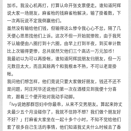
加币。我没心机再打，打算认命开张支票便走。谁知道阿辉
说大家一场朋友，麻雀枱的钱麻雀枱解决，输了掛着数，下
一次再玩说不定我倒赢他们。
虽然没有输给他们钱，但输得这么惨令我心心不忿，隔了几
天便心思思找他们上诉。这次不但一开始就惨败，由于我死
不认输便由八圈打到十六圈，由早上打到半夜，到买单计数
比上次输得更惨，总共居然欠他们三个高达一万元加币！
我最初以为可以再掛帐，谁知道阿辉説朋友归朋友，但一万
元数目太大，而且其餘两个和我根本不熟，不可以老是掛
帐。
我问他们想怎样，他们竟说只要大家做好朋友，钱还不还不
是问题，阿庄阿华还说他们第一次在酒楼见到我便十分喜
欢，跟着三个便开始对我动手动脚。
「Ivy说她那群怨妇中你最乖，从来不交男朋友。算起来妳丈
夫最少五个月没碰你了，我就不信妳不想？我们做个朋友好
不好？」打麻雀大家坐在一起十多个小时，不知不觉给他们
套了很多自己生活的事情，他们知道我丈夫什么时候去了香