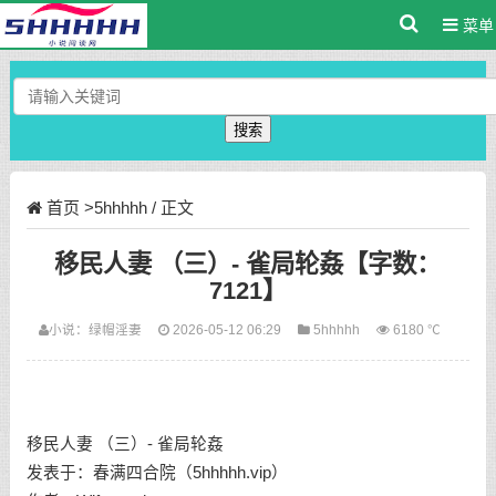
菜单
搜索
首页
>
5hhhhh
/ 正文
移民人妻 （三）- 雀局轮姦【字数：
7121】
小说：
绿帽淫妻
2026-05-12 06:29
5hhhhh
6180 ℃
移民人妻 （三）- 雀局轮姦
发表于：春满四合院（5hhhhh.vip）