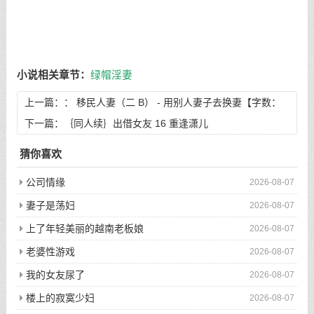
小说相关章节：
绿帽淫妻
上一篇：：
移民人妻（二 B） - 用别人妻子去换妻【字数：
7158】
下一篇：
｛同人续｝出借女友 16 重逢潇儿
猜你喜欢
公司情缘
2026-08-07
妻子是荡妇
2026-08-07
上了年轻美丽的越南老板娘
2026-08-07
老婆性游戏
2026-08-07
我的女友尿了
2026-08-07
楼上的寂寞少妇
2026-08-07