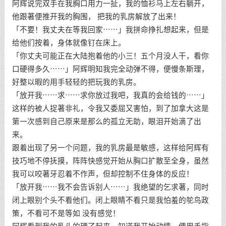
阿辉说完双手在我胸口用力一扯，我的恤衫马上左右躺开，
他跟著便推开我的胸围， 把我的乳房解放了出来！
「不要！我丈夫在等我回家⋯⋯」我拼命挣扎想起来，但是
给他们按着，身体就像钉在床上。
「你丈夫可能正在大陆抱着他的小三！五个月没人干，看你
口硬得多久⋯⋯」阿辉明知我完全动弹不得，便慢条斯理，
好整以暇的用手轻轻的把玩我的乳房。
「放开我⋯⋯求⋯⋯求你放过我吧，我真的会给钱的⋯⋯」
这样的被人捉著非礼，令我又委屈又害怕，到了加拿大这是
第一次感到自己原来是那么的孤立无助，眼泪开始滴了出
来。
跟着出现了另一个问题，我的乳房最是敏感，这样给阿辉有
技巧地不停抚摸，阵阵快感觉开始从胸口扩散至全身，虽然
我可以咬著牙忍着不作声，但却控制不住身体的反应！
「放开我⋯⋯我不会告诉别人⋯⋯」我绝望的乞求著，同时
闭上眼别个头不看他们。闭上眼睛不看只是我怕羞的鸵鸟政
策，不看可不是等如 没有感觉！