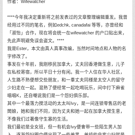
作者：Wifewatcher
****今年我决定重新将之前发表过的文章整理编辑重发。我曾
经用过不同的笔名，例如edchk, canadafai 等等，亦曾经和
「淑怡」合作，现在将会统一在wifewatcher 的户口贴出来，
先此声明避免误会盗文。****
我是Ester，本文由真人真事改编，当然时间地点和人物的名
字修改了。
事发在十年前，我刚移民加拿大，丈夫回香港做生意，儿子
在私校寄宿，所以平日十分有闲。我一个人住在华人社区，
人生路不熟便想交些朋友，和一羣丈夫同様是太空人的留守
少妇走在一起。混熟了便经常一起吃喝玩乐，间中打下麻雀
唱唱K，还自嘲说我们是一个怨妇俱乐部。
其中一个最落力搅活动的太太叫Ivy，是一间连锁零售店的老
闆娘，她和我们不同，因为丈夫和她一起在加拿大搅生意，
不像我们过著像守生寡的生活。
我们最初是全女班，但一有机会Ivy便㑹带一些陌生男人加
入，逐渐怨妇圈中便出现了一些单男。单纯的良家少妇就是