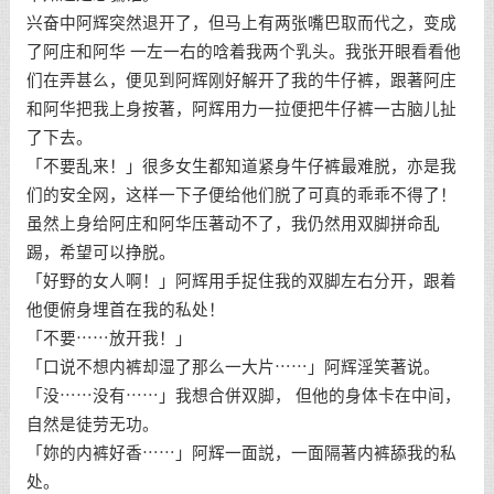
兴奋中阿辉突然退开了，但马上有两张嘴巴取而代之，变成
了阿庄和阿华 一左一右的唅着我两个乳头。我张开眼看看他
们在弄甚么，便见到阿辉刚好解开了我的牛仔裤，跟著阿庄
和阿华把我上身按著，阿辉用力一拉便把牛仔裤一古脑儿扯
了下去。
「不要乱来！」很多女生都知道紧身牛仔裤最难脱，亦是我
们的安全网，这样一下子便给他们脱了可真的乖乖不得了！
虽然上身给阿庄和阿华压著动不了，我仍然用双脚拼命乱
踢，希望可以挣脱。
「好野的女人啊！」阿辉用手捉住我的双脚左右分开，跟着
他便俯身埋首在我的私处！
「不要⋯⋯放开我！」
「口说不想内裤却湿了那么一大片⋯⋯」阿辉淫笑著说。
「没⋯⋯没有⋯⋯」我想合併双脚， 但他的身体卡在中间，
自然是徒劳无功。
「妳的内裤好香⋯⋯」阿辉一面説，一面隔著内裤舔我的私
处。