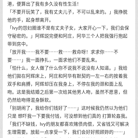
港，便算出了我有多久没有性生活！
「不要开玩笑了，我有丈夫儿子，不可以乱来的。」我挣脱
他的手，起身想离开。
「Ivy的怨妇圈谁不是有丈夫子女，大家开心一下，我们会保
守秘密的。」阿辉説完便和阿庄，阿华三个人把我强行抱起
带到房中。
「放开我⋯⋯我不要⋯⋯救⋯⋯救命呀！求求你⋯⋯不
要⋯⋯」我一面挣扎，一面求他们不要乱来。
「怕什么，女人做了什么你不说我不说没有人知道。」我给
他们拋在阿辉床上，阿庄和阿华有默契的一左一右的按着我
双手和肩膊，阿辉却压在我身上，不停在我的颈和面上乱
吻。这是我结婚之后第一次给其他男人吻，虽然不愿意，但
仍然给吻得混身酥软。
「别胡闹了，我给你们钱好了⋯⋯」这时候我仍然以为他们
只是 想吓我一下要我付钱，可没想到他们真的 打算轮姦我。
「我们不缺钱，Ivy的朋友都喜欢赌债肉偿，又省钱又可解决
生理需要。放鬆一点享受一下，我们会好好照顾妳的⋯⋯」