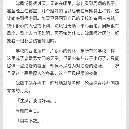
沈凤觉得很讨厌，无论在哪里，总能看到周翔的影子，
甚至晚上在寝室，几个姐妹的话题也老在周翔身上打转。这
让她感到很憋闷。陈雪已经回到自己的学校准备期末考试，
找个谈心的人也找不到，沈凤很无助，平心而论，周翔很有
风度，看上去也还聪明，可不知为什么，沈凤很讨厌他。好
象看一眼都会伤害到眼睛。
学校的西北角有一片很小的竹林，象所有的学校一样，
这里成了恋爱男女们的天堂。但是它有些过于小巧了，只能
提供一点浪漫的氛围，却远不足成为对浪漫的遮蔽。——况
且是这个寒意撩人的冬季，这个西风呼啸的夜晚。
沈凤正站在树下，静静地凝望着那一轮被挂在枝叶间孤
零零的月亮。
「沈凤，谈谈好吗。」
周翔的声音。
「阴魂不散。」