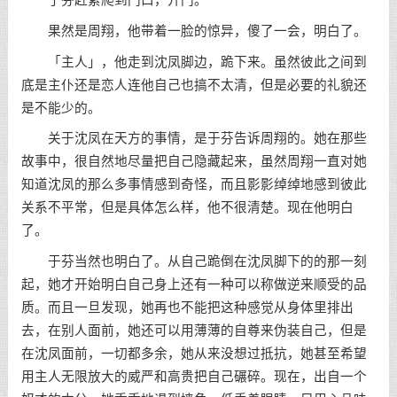
于芬赶紧爬到门口，开门。
果然是周翔，他带着一脸的惊异，傻了一会，明白了。
「主人」，他走到沈凤脚边，跪下来。虽然彼此之间到
底是主仆还是恋人连他自己也搞不太清，但是必要的礼貌还
是不能少的。
关于沈凤在天方的事情，是于芬告诉周翔的。她在那些
故事中，很自然地尽量把自己隐藏起来，虽然周翔一直对她
知道沈凤的那么多事情感到奇怪，而且影影绰绰地感到彼此
关系不平常，但是具体怎么样，他不很清楚。现在他明白
了。
于芬当然也明白了。从自己跪倒在沈凤脚下的的那一刻
起，她才开始明白自己身上还有一种可以称做逆来顺受的品
质。而且一旦发现，她再也不能把这种感觉从身体里排出
去，在别人面前，她还可以用薄薄的自尊来伪装自己，但是
在沈凤面前，一切都多余，她从来没想过抵抗，她甚至希望
用主人无限放大的威严和高贵把自己碾碎。现在，出自一个