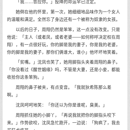
「我……答应你。」投降的命运早已注定。
她倒在他的怀里，第一次，她细细地品味作为一个女人
的温暖和满足。全然忘了身边还有一个被称为奴隶的女孩。
以后的日子，周翔仍然是笨笨，这一点没有改变。只是
他说：「主人（或者凤，或者老婆——如何称呼决定权在周
翔），有一点很好玩，你的脚是我的妻子，你是我的老婆，
你的脚是我的妻子，那你们俩谁大，谁小」他坏坏地笑着。
「贫嘴。」沈凤也笑了，她用脚指头夹着周翔的鼻子。
「你没看过《醒世姻缘》吗，不管是大妻，还是小妾，都能
收拾你这条笨狗。」
周翔的鼻子被夹，有点变音。「我就狄希陈那么差
啊。」
沈凤呵呵地笑：「你还以为你是谁呢，臭美。」
周翔抓住她的小脚丫，「再说我就把你的脚指头咬下
来。」作势欲咬，沈凤急忙跑开，一边说：「狗疯了，我去