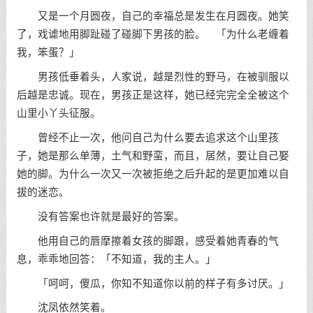
又是一个月圆夜，自己的幸福总是发生在月圆夜。她笑
了，戏谑地用脚趾碰了碰脚下男孩的脸。 「为什么老缠着
我，笨蛋？」
男孩低垂着头，人家说，越是烈性的野马，在被驯服以
后越是忠诚。现在，男孩正是这样，她已经完完全全被这个
山里小丫头征服。
曾经不止一次，他问自己为什么要去追求这个山里孩
子，她是那么单薄，土气和野蛮，而且，居然，要让自己娶
她的脚。为什么一次又一次被拒绝之后升起的是更加难以自
拔的迷恋。
没有答案也许就是最好的答案。
他用自己的唇摩擦着女孩的脚跟，感受着她青春的气
息，乖乖地回答：「不知道，我的主人。」
「呵呵，傻瓜，你知不知道你以前的样子有多讨厌。」
沈凤依然笑着。