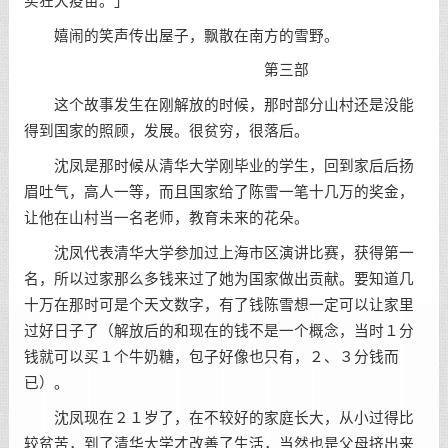
买狂犬疫苗。」
嬉闹的笑声传出屋子，飘散在南方的雪野。
第三部
这个故事发生在刚解放的时候，那时部分山村还是没能
得到国家的照顾，发展。很贫穷，很落后。
沈凤是那时候从清华大学刚毕业的学生，回到家后后扬
眉吐气，高人一等，而且国家给了陈雪一笔十几万的奖金，
让他在山村当一名老师，教育未来的花朵。
沈凤代表清华大学参加过上海市区演讲比赛，获得第一
名，所以过家那么多钱来过了她为国家做出贡献。要知道几
十万在那时可是个天文数字，有了钱陈雪想一定可以让家里
过好日子了（解放后的和现在的钱不是一个概念，当时１分
钱就可以买１个牛奶糖，包子好像也只有，２、３分钱而
已）。
沈凤现在２１岁了，在不较好的家庭长大，从小过得比
较贫苦，到了清华大学才改善了生活，当然也是父母挤出来