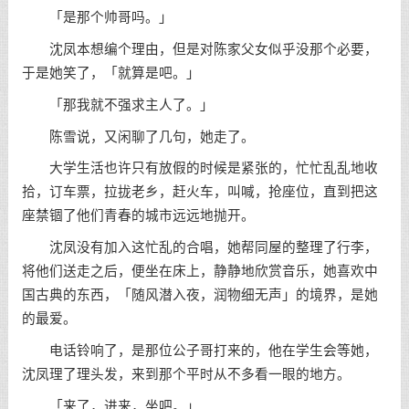
「是那个帅哥吗。」
沈凤本想编个理由，但是对陈家父女似乎没那个必要，
于是她笑了，「就算是吧。」
「那我就不强求主人了。」
陈雪说，又闲聊了几句，她走了。
大学生活也许只有放假的时候是紧张的，忙忙乱乱地收
拾，订车票，拉拢老乡，赶火车，叫喊，抢座位，直到把这
座禁锢了他们青春的城市远远地抛开。
沈凤没有加入这忙乱的合唱，她帮同屋的整理了行李，
将他们送走之后，便坐在床上，静静地欣赏音乐，她喜欢中
国古典的东西，「随风潜入夜，润物细无声」的境界，是她
的最爱。
电话铃响了，是那位公子哥打来的，他在学生会等她，
沈凤理了理头发，来到那个平时从不多看一眼的地方。
「来了，进来，坐吧。」