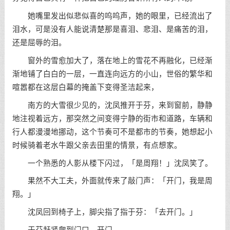
她嘴里发出似悲似喜的呜呜声，她的眼里，已经流出了
泪水，可是没有人能说清楚那是喜泪、悲泪、是痛苦的泪，
还是屈辱的泪。
窗外的雪愈加大了，落在地上的雪花不再融化，已经渐
渐地铺了白白的一层，一直连向远方的小山，世俗的繁华和
喧嚣都在这层白幕的掩盖下变得圣洁起来，
南方的大雪很少见的，沈凤推开于芬，来到窗前，静静
地注视着远方，那突然之间变得宁静的街市和道路，车辆和
行人都漫漫地挪动，这个节奏可不是都市的节奏，她想起小
时候骑着老水牛跟父亲去田里的情景，有点想家。
一个熟悉的人影从楼下闪过，「是周翔！」沈凤笑了。
果然不大工夫，外面就传来了敲门声：「开门，我是周
翔。」
沈凤回到椅子上，脚尖指了指于芬：「去开门。」