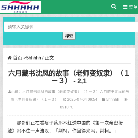
菜单
搜索
首页
>
5hhhhh
/ 正文
六月藏书沈凤的故事（老师变奴隶）（１
－３） - 2,1
小说：
六月藏书沈凤的故事（老师变奴隶）（１－３）
六月藏书沈凤的故
事（老师变奴隶）（１－３）
2025-07-04 09:54
5hhhhh
8910 ℃
那哥们正在看痞子蔡那本红透中国的《第一次亲密接
触》忍不住一声浩叹：「荆柯，你回得来吗，荆柯。」