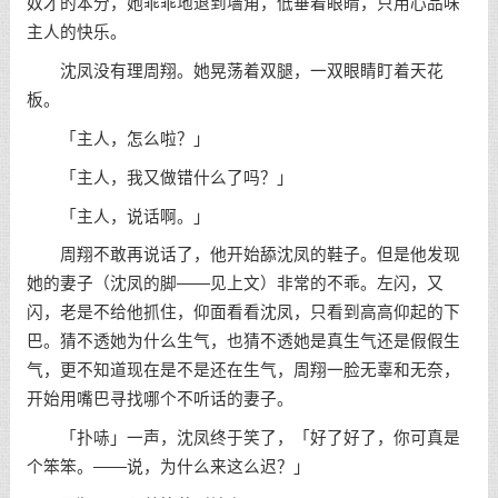
奴才的本分，她乖乖地退到墙角，低垂着眼睛，只用心品味
主人的快乐。
沈凤没有理周翔。她晃荡着双腿，一双眼睛盯着天花
板。
「主人，怎么啦？」
「主人，我又做错什么了吗？」
「主人，说话啊。」
周翔不敢再说话了，他开始舔沈凤的鞋子。但是他发现
她的妻子（沈凤的脚——见上文）非常的不乖。左闪，又
闪，老是不给他抓住，仰面看看沈凤，只看到高高仰起的下
巴。猜不透她为什么生气，也猜不透她是真生气还是假假生
气，更不知道现在是不是还在生气，周翔一脸无辜和无奈，
开始用嘴巴寻找哪个不听话的妻子。
「扑哧」一声，沈凤终于笑了，「好了好了，你可真是
个笨笨。——说，为什么来这么迟？」