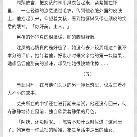
周翔依言，把女孩的脚用风衣包起来，紧紧拥在怀
里， 一点轻微的凉意透过毛衣，传到他心脏外面的皮肤
上，他抬起头来，仰望着女孩，看到她慵懒又带点顽皮的笑
意的眼神，「你好美，主人。」
男孩的怀抱真的很温暖，她的脚很舒服。
沈凤的心情真的是好极了，她没有去计较周翔这个很不
本分的评价，她盯着他，好象小时候父亲给的第一块糖果，
她想品尝他甜美的滋味，却又怕她很快地化掉……
（五）
与此同时，在与他们关联的另一幢建筑里，也发生着不
大不小的故事。
丈夫所在的中学还在进行期末考试，他还没有回来，何
卉静静地待在窗前，独自欣赏着静柔的月色。
「阿姨，还没睡呢。」陈雪不知什么时候进了这间屋
子。她穿着一件蓝社的睡裙，象是童话中走出的仙女。