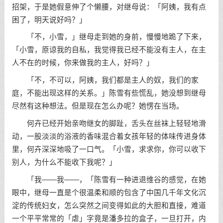
招架，于是她假意伸了个懒腰，对继母说：「阿姨，我有点
困了，明天说好吗？」
「不，小雪，」继母走到她的身前，慢慢地跪了下来，
「小雪，原谅我的自私，我觉得我已经不能没有主人，在主
人不在的时候，你来做我的主人，好吗？」
「不，不可以，阿姨，我们都是主人的奴，我们的家
庭，不能出现这样的关系。」陈雪有些慌乱，她没想到继母
尽然有这种想法。但是现在怎么办呢？她愣在当场。
何卉已经开始亲吻继女的脚趾，舌头在丝袜上轻轻地滑
动，一股淡淡的浴液的香味混合着女孩年轻的体味传进身体
里，何卉深深地吸了一口气。「小雪，求求你，你可以收下
别人，为什么不能收下我呢？」
「我——我——，「陈雪有一种进退维谷的感觉，在她
眼中，继母一直是个很温柔和顺的包含了中国几千年文化沉
淀的传统妇女，怎么突然之间变得如此的大胆和直接，难道
一个平平常常的「虐」字竟是潘多拉的盒子，一旦打开，内