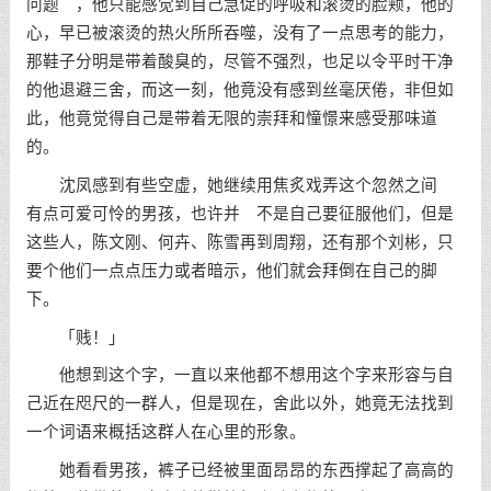
问题 ，他只能感觉到自己急促的呼吸和滚烫的脸颊，他的
心，早已被滚烫的热火所所吞噬，没有了一点思考的能力，
那鞋子分明是带着酸臭的，尽管不强烈，也足以令平时干净
的他退避三舍，而这一刻，他竟没有感到丝毫厌倦，非但如
此，他竟觉得自己是带着无限的崇拜和憧憬来感受那味道
的。
沈凤感到有些空虚，她继续用焦炙戏弄这个忽然之间
有点可爱可怜的男孩，也许并 不是自己要征服他们，但是
这些人，陈文刚、何卉、陈雪再到周翔，还有那个刘彬，只
要个他们一点点压力或者暗示，他们就会拜倒在自己的脚
下。
「贱！」
他想到这个字，一直以来他都不想用这个字来形容与自
己近在咫尺的一群人，但是现在，舍此以外，她竟无法找到
一个词语来概括这群人在心里的形象。
她看看男孩，裤子已经被里面昂昂的东西撑起了高高的