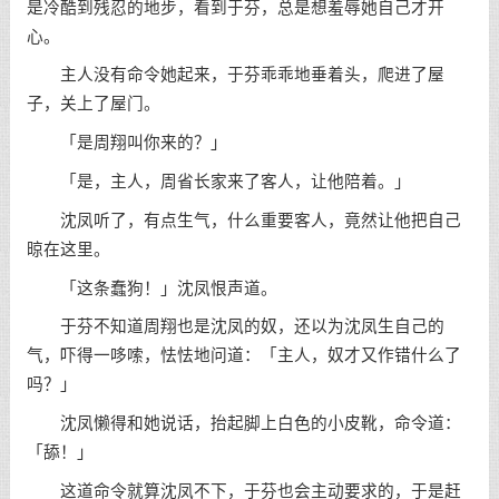
是冷酷到残忍的地步，看到于芬，总是想羞辱她自己才开
心。
主人没有命令她起来，于芬乖乖地垂着头，爬进了屋
子，关上了屋门。
「是周翔叫你来的？」
「是，主人，周省长家来了客人，让他陪着。」
沈凤听了，有点生气，什么重要客人，竟然让他把自己
晾在这里。
「这条蠢狗！」沈凤恨声道。
于芬不知道周翔也是沈凤的奴，还以为沈凤生自己的
气，吓得一哆嗦，怯怯地问道：「主人，奴才又作错什么了
吗？」
沈凤懒得和她说话，抬起脚上白色的小皮靴，命令道：
「舔！」
这道命令就算沈凤不下，于芬也会主动要求的，于是赶