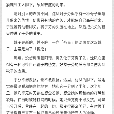
紧爬到主人脚下，舔起鞋底的泥来。
与对别人的态度不同，沈凤对于芬似乎有一种骨子里与
升俱来的仇恨，仿佛只有他的痛苦，才能使自己高兴起来，
于是她转动着脚尖，将于芬的头压在地上，然后把尖尖的鞋
尖伸进了于芬的嘴里。
靴子是新的，并不脏，一向「吝啬」的沈凤买这双靴
子，主要是为了「折磨」
周翔，没想到阴差阳错，倒先让于芬得了先，沈凤心里
倒有一种可怜自己靴子的感觉。好象于芬的唾液都会伤害到
靴子的皮质。
于芬不想反抗，也不敢反抗，这里，沈凤的脚下，是她
觉得最温暖和惬意的地方，她和它一分别了半年，这半年
里，她几乎无时无刻在想念着她，想念她的脚和她的打骂和
凌辱，在当时被她打骂的时候，她只是觉得不敢反抗，可是
当分开后，曾经在一起的一切，都变得那么美好，有时候于
芬觉得自己真有一种把自己的经历告诉所有人的冲动。