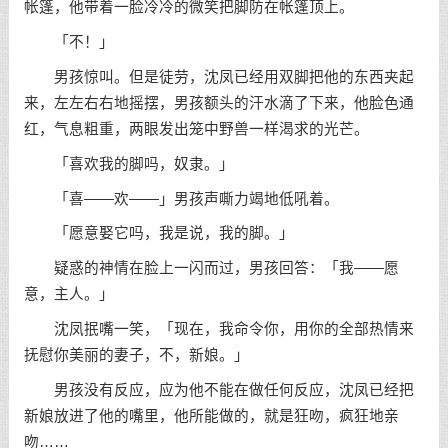
帐篷，他带着一脸冷冷的微笑把脚防在帐篷顶上。
「不！」
男孩惊叫。但是徒劳，沈凤已经用双脚把他的东西夹起
来，左左右右地摇摆，男孩额头的汗水滴了下来，他脸色通
红，气息粗重，两眼发出笼中野兽一样渴求的光芒。
「喜欢我的脚吗，奴隶。」
「喜——欢——」男孩声嘶力竭地低吼着。
「愿意娶它吗，我是说，我的脚。」
疑惑的神情在脸上一闪而过，男孩回答：「我——愿
意，主人。」
沈凤抿嘴一笑，「现在，我命令你，用你的全部热情来
抚慰你美丽的妻子，不，新娘。」
男孩没有反应，应为他不能在做任何反应，沈凤已经把
新娘放进了他的嘴里，他所能做的，就是狂吻，疯狂地亲
吻……