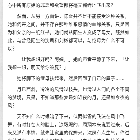
心中所有原始的罪恶和欲望都将毫无羁绊地飞出来？
然而，从另一方面讲，陈雪并不是不能接受这种关系，
她和何卉之间，并不存在那种维系感情的血缘关系，只是因
为和父亲的一纸红书，她们就从陌生人变成了母女，既然如
此，与曾经陌生的沈凤和刘彬都可以，与继母为什么不可
以？
「让我想想好吗？阿姨。」她的声音平静了下来，「让
我想一想，明天给你答复？」
她将脚下的继母扶起来，然后回到了自己的屋子……
月已西斜，冷冷的风滑过枝头，也滑过人们的各个不同
的梦境，只是，不知道那些梦是如近夜的月，还是如今夜的
风？
天不知什么时候暗了下来，似雨似雪的飞沫在风中飞
舞，有时打在人的脸上，凉飕飕的，周翔本来说要过来，后
来又说有事情，就先让家里的保姆来，沈凤有点生气，你过